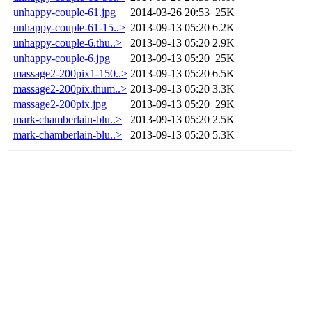
unhappy-couple-61.jpg
2014-03-26 20:53
25K
unhappy-couple-61-15..>
2013-09-13 05:20
6.2K
unhappy-couple-6.thu..>
2013-09-13 05:20
2.9K
unhappy-couple-6.jpg
2013-09-13 05:20
25K
massage2-200pix1-150..>
2013-09-13 05:20
6.5K
massage2-200pix.thum..>
2013-09-13 05:20
3.3K
massage2-200pix.jpg
2013-09-13 05:20
29K
mark-chamberlain-blu..>
2013-09-13 05:20
2.5K
mark-chamberlain-blu..>
2013-09-13 05:20
5.3K